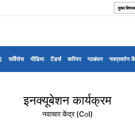
मुख्य विषयव
ी)
सर्विसेस
मीडिया
टेंडर्स
करियर
गठबंधन
नवप्रवर्तन के
इनक्यूबेशन कार्यक्रम
नवाचार केंद्र (CoI)