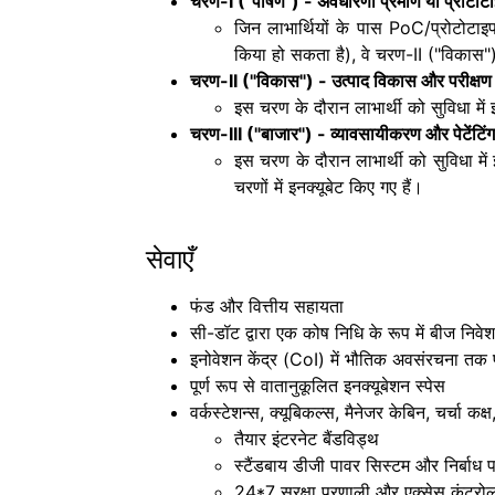
चरण-I ("पोषण") - अवधारणा प्रमाण या प्रोटोट
जिन लाभार्थियों के पास PoC/प्रोटोटाइप त
किया हो सकता है), वे चरण-II ("विकास") 
चरण-II ("विकास") - उत्पाद विकास और परीक्ष
इस चरण के दौरान लाभार्थी को सुविधा में 
चरण-III ("बाजार") - व्यावसायीकरण और पेटेंटिं
इस चरण के दौरान लाभार्थी को सुविधा में
चरणों में इनक्यूबेट किए गए हैं।
सेवाएँ
फंड और वित्तीय सहायता
सी-डॉट द्वारा एक कोष निधि के रूप में बीज निवेश
इनोवेशन केंद्र (CoI) में भौतिक अवसंरचना तक प
पूर्ण रूप से वातानुकूलित इनक्यूबेशन स्पेस
वर्कस्टेशन्स, क्यूबिकल्स, मैनेजर केबिन, चर्चा 
तैयार इंटरनेट बैंडविड्थ
स्टैंडबाय डीजी पावर सिस्टम और निर्बाध प
24*7 सुरक्षा प्रणाली और एक्सेस कंट्रो