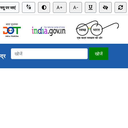
A+
A-
स्तु पर जाएं
खोजें
ंद्र