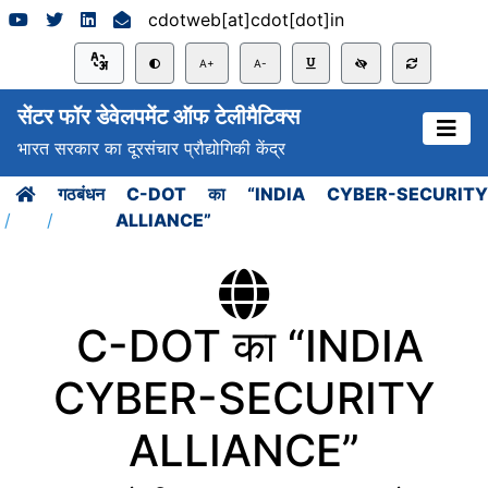
cdotweb[at]cdot[dot]in
A+
A-
सेंटर फॉर डेवेलपमेंट ऑफ टेलीमैटिक्स
भारत सरकार का दूरसंचार प्रौद्योगिकी केंद्र
गठबंधन
C-DOT का “INDIA CYBER-SECURITY
ALLIANCE”
C-DOT का “INDIA
CYBER-SECURITY
ALLIANCE”