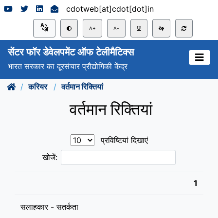
cdotweb[at]cdot[dot]in
A+
A-
सेंटर फॉर डेवेलपमेंट ऑफ टेलीमैटिक्स
भारत सरकार का दूरसंचार प्रौद्योगिकी केंद्र
करियर
वर्तमान रिक्तियां
वर्तमान रिक्तियां
प्रविष्टियां दिखाएं
खोजें:
1
सलाहकार - सतर्कता